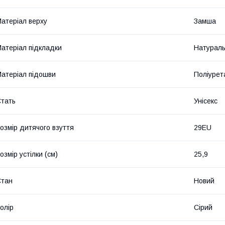
атеріал верху
Замша
атеріал підкладки
Натураль
атеріал підошви
Поліурет
тать
Унісекс
озмір дитячого взуття
29EU
озмір устілки (см)
25,9
Стан
Новий
олір
Сірий