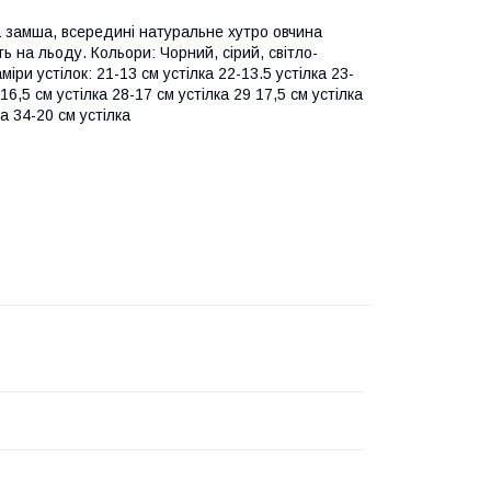
ьна замша, всередині натуральне хутро овчина
ть на льоду. Кольори: Чорний, сірий, світло-
ри устілок: 21-13 см устілка 22-13.5 устілка 23-
16,5 см устілка 28-17 см устілка 29 17,5 см устілка
ка 34-20 см устілка