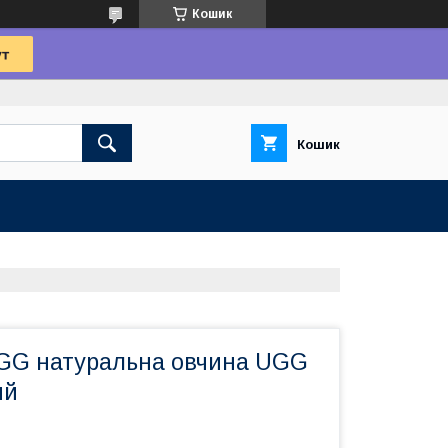
Кошик
Кошик
 UGG натуральна овчина UGG
ий