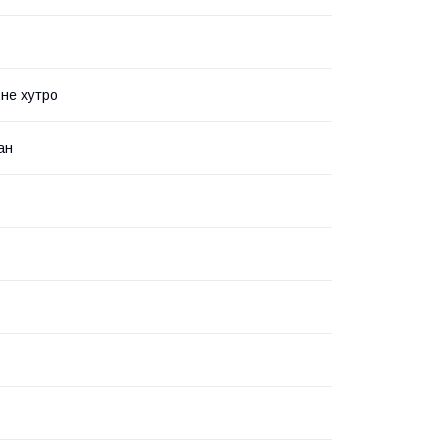
не хутро
ан