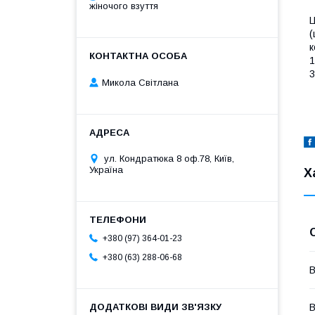
жіночого взуття
Ц
(
к
1
3
Микола Світлана
ул. Кондратюка 8 оф.78, Київ,
Україна
Х
+380 (97) 364-01-23
+380 (63) 288-06-68
В
В