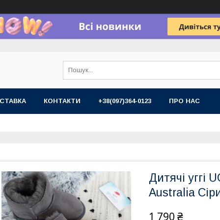
СТАВКА
КОНТАКТИ
+38(097)364-0123
ПРО НАС
Дитячі уггі
Australia Сір
1 790 ₴