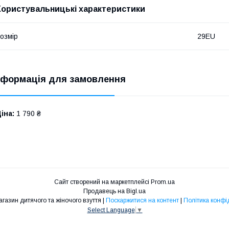
Користувальницькі характеристики
озмір
29EU
нформація для замовлення
іна:
1 790 ₴
Сайт створений на маркетплейсі
Prom.ua
Продавець на Bigl.ua
Інтернет-магазин дитячого та жіночого взуття |
Поскаржитися на контент
|
Політика конфі
Select Language
▼