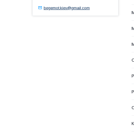
begemot.kiev@gmail.com
М
М
М
С
Р
Р
К