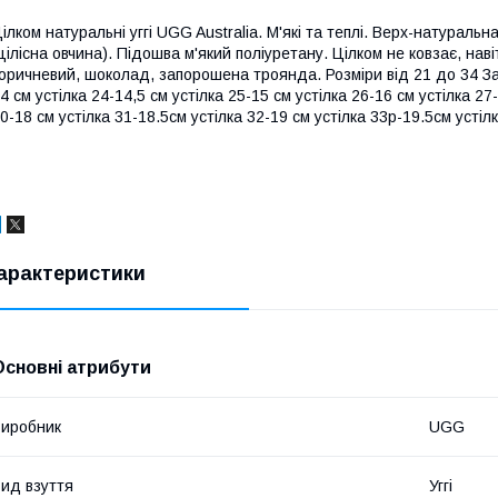
ілком натуральні уггі UGG Australia. М'які та теплі. Верх-натурал
цілісна овчина). Підошва м'який поліуретану. Цілком не ковзає, наві
оричневий, шоколад, запорошена троянда. Розміри від 21 до 34 Замі
4 см устілка 24-14,5 см устілка 25-15 см устілка 26-16 см устілка 27-
0-18 см устілка 31-18.5см устілка 32-19 см устілка 33р-19.5см устіл
арактеристики
Основні атрибути
иробник
UGG
ид взуття
Уггі