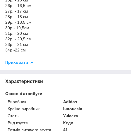
26р. - 16,5 см
27р. - 17 см
28р. - 18 см
29р. - 18,5 см
30р.- 19,5см
31р. - 20 см
32р. - 20,5 см
33р. - 21 см
34р -22 см
Приховати
Характеристики
Основні атрибути
Виробник
Adidas
Країна виробник
Індонезія
Стать
Унісекс
Вид взуття
Кеди
Розмір дитячого взуття
41