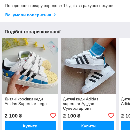
Повернення товару впродовж 14 днів за рахунок покупця
Всі умови повернення
Подібні товари компанії
Дитячі кросівки кеди
Дитячі кеди Adidas
Дитя
Adidas Superstar Lego
superstar Адідас
Adid
Суперстар Білі
2 100
2 100
2 1
₴
₴
Купити
Купити