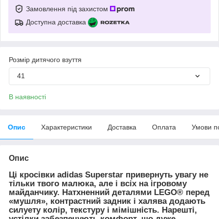
Замовлення під захистом
Доступна доставка
Розмір дитячого взуття
41
В наявності
Опис
Характеристики
Доставка
Оплата
Умови п
Опис
Ці кросівки adidas Superstar привернуть увагу не
тільки твого малюка, але і всіх на ігровому
майданчику. Натхненний деталями LEGO® перед
«мушля», контрастний задник і халява додають
силуету колір, текстуру і мімішність. Нарешті,
устілки забезпечують комфорт, що дуже