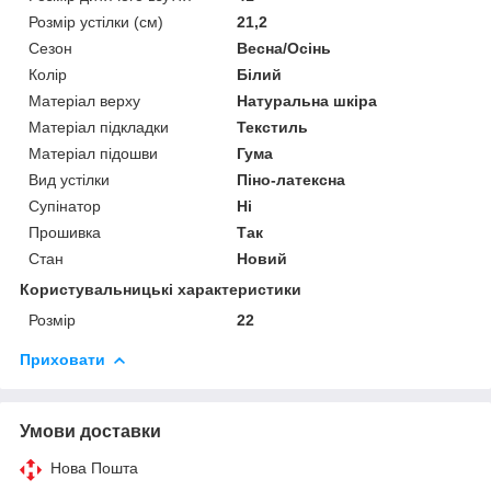
Розмір устілки (см)
21,2
Сезон
Весна/Осінь
Колір
Білий
Матеріал верху
Натуральна шкіра
Матеріал підкладки
Текстиль
Матеріал підошви
Гума
Вид устілки
Піно-латексна
Супінатор
Ні
Прошивка
Так
Стан
Новий
Користувальницькі характеристики
Розмір
22
Приховати
Умови доставки
Нова Пошта