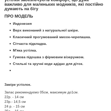
важливо для маленьких модників, які постійно
думають на бігу
ПРО МОДЕЛЬ
Индонезия
Верх виконаний з натуральної шкіри.
Класичний прогумований мисок-черепашка.
Сітчаста підкладка.
М'яка устілка.
Гумова підошва з фірмовим візерунком.
Стильні та зручні кеди адідас для діток.
Заміри устіолок.
Запас рекомендуємо 05см, максимум до1см.
22р. - 14 см
23р.- 14,5 см
24 р. - 15 см
25р. - 16 см