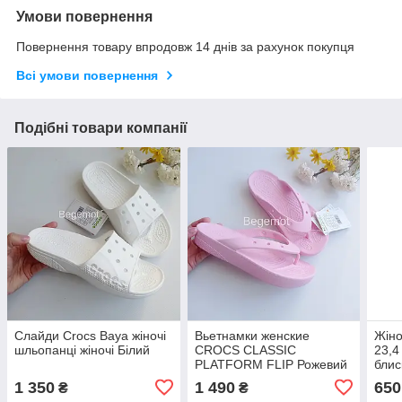
Умови повернення
Повернення товару впродовж 14 днів за рахунок покупця
Всі умови повернення
Подібні товари компанії
Слайди Crocs Baya жіночі
Вьетнамки женские
Жіно
шльопанці жіночі Білий
CROCS CLASSIC
23,4
PLATFORM FLIP Рожевий
блис
1 350
1 490
650
₴
₴