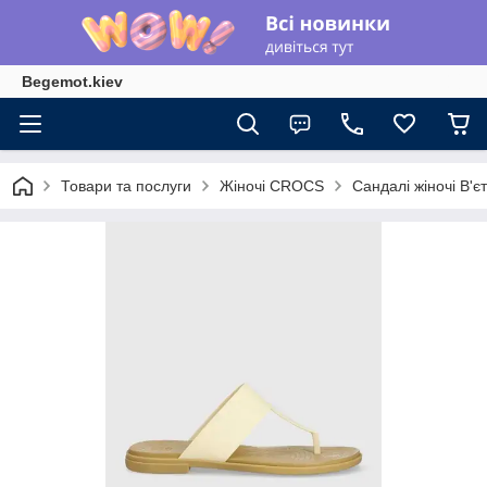
Begemot.kiev
Товари та послуги
Жіночі CROCS
Сандалі жіночі В'є