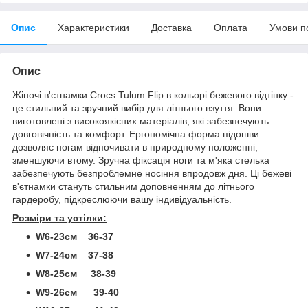
Опис
Характеристики
Доставка
Оплата
Умови п
Опис
Жіночі в'єтнамки Crocs Tulum Flip в кольорі бежевого відтінку -
це стильний та зручний вибір для літнього взуття. Вони
виготовлені з високоякісних матеріалів, які забезпечують
довговічність та комфорт. Ергономічна форма підошви
дозволяє ногам відпочивати в природному положенні,
зменшуючи втому. Зручна фіксація ноги та м'яка стелька
забезпечують безпроблемне носіння впродовж дня. Ці бежеві
в'єтнамки стануть стильним доповненням до літнього
гардеробу, підкреслюючи вашу індивідуальність.
Розміри та устілки:
W6-23см 36-37
W7-24см 37-38
W8-25см 38-39
W9-26см 39-40