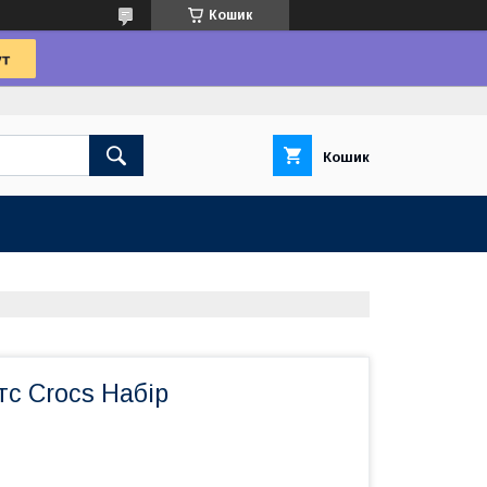
Кошик
Кошик
тс Crocs Набір