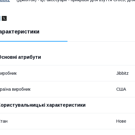
арактеристики
Основні атрибути
иробник
Jibbitz
раїна виробник
США
Користувальницькі характеристики
Стан
Нове