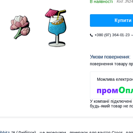
В наявності
Код:
JN2
Купити
+380 (97) 364-01-23
повернення товару п
У компанії підключені
будь-який товар не п
ibbitz
™ (Джібітси) - це аксесуари - прикраси для взуття Crocs, дл