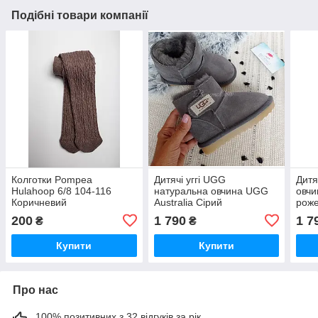
Подібні товари компанії
Колготки Pompea
Дитячі уггі UGG
Дитя
Hulahoop 6/8 104-116
натуральна овчина UGG
овч
Коричневий
Australia Сірий
роже
200
1 790
1 7
₴
₴
Купити
Купити
Про нас
100% позитивних з 32 відгуків за рік