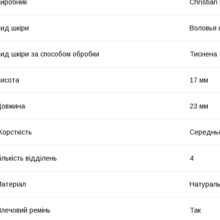
иробник
Christian
ид шкіри
Воловья 
ид шкіри за способом обробки
Тиснена
исота
17 мм
Довжина
23 мм
орсткість
Середньо
ількість відділень
4
атеріал
Натураль
лечовий ремінь
Так