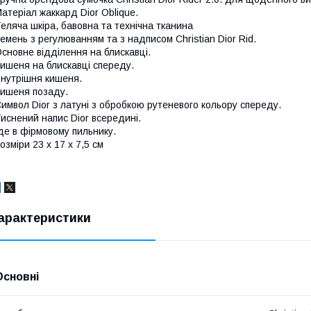
атеріал жаккард Dior Oblique.
еляча шкіра, бавовна та технічна тканина
емень з регулюванням та з надписом Christian Dior Rid.
сновне відділення на блискавці.
ишеня на блискавці спереду.
нутрішня кишеня.
ишеня позаду.
имвол Dior з латуні з обробкою рутеневого кольору спереду.
иснений напис Dior всередині.
де в фірмовому пильнику.
озміри 23 x 17 x 7,5 см
арактеристики
Основні