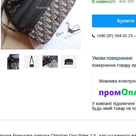
В наявності
Код:
555
Купити
+380 (97) 364-01-23
повернення товару п
У компанії підключені
будь-який товар не п
ручна брендова сумочка Christian Dior Rider 2.0. для щоденного в