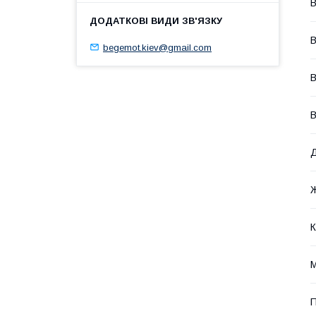
В
В
begemot.kiev@gmail.com
В
В
Ж
К
М
П