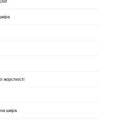
 Dior
шкіра
ї жорсткості
на шкіра