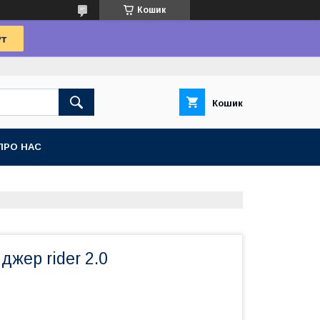
Кошик
Кошик
ПРО НАС
жер rider 2.0