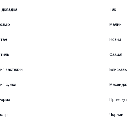
ідкладка
Так
озмір
Малий
Стан
Новий
тиль
Casual
ип застежки
Блискавк
ип сумки
Месендж
Форма
Прямоку
олір
Чорний