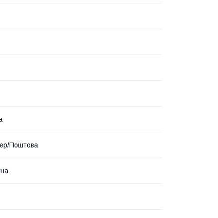
а
ер/Поштова
тна