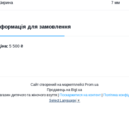
Ширина
7 мм
нформація для замовлення
іна:
5 500 ₴
Сайт створений на маркетплейсі
Prom.ua
Продавець на Bigl.ua
Інтернет-магазин дитячого та жіночого взуття |
Поскаржитися на контент
|
Політика конфі
Select Language
▼