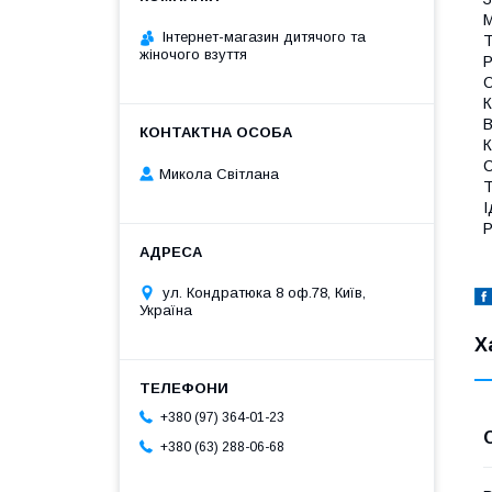
М
Інтернет-магазин дитячого та
Т
жіночого взуття
Р
О
К
В
К
С
Микола Світлана
Т
І
Р
ул. Кондратюка 8 оф.78, Київ,
Україна
Х
+380 (97) 364-01-23
+380 (63) 288-06-68